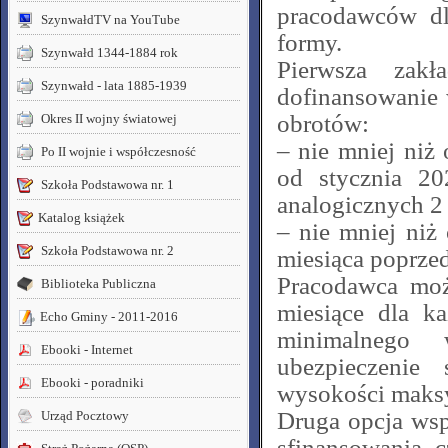
pracodawców d
SzynwałdTV na YouTube
formy.
Szynwałd 1344-1884 rok
Pierwsza zak
Szynwałd - lata 1885-1939
dofinansowanie
obrotów:
Okres II wojny światowej
– nie mniej niż
Po II wojnie i współczesność
od stycznia 2
Szkoła Podstawowa nr. 1
analogicznych 2 
Katalog książek
– nie mniej ni
Szkoła Podstawowa nr. 2
miesiąca poprze
Pracodawca moż
Biblioteka Publiczna
miesiące dla k
Echo Gminy - 2011-2016
minimalnego 
Ebooki - Internet
ubezpieczenie
Ebooki - poradniki
wysokości maksy
Druga opcja wsp
Urząd Pocztowy
sfinansowania 