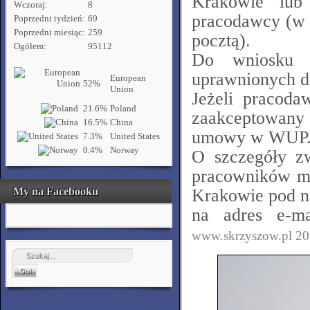
Krakowie lu
Wczoraj:
8
pracodawcy (w o
Poprzedni tydzień:
69
Poprzedni miesiąc:
259
pocztą).
Ogółem:
95112
Do wniosku 
uprawnionych d
European
52%
Union
Jeżeli pracoda
21.6%
Poland
zaakceptowany 
16.5%
China
umowy w WUP
7.3%
United States
0.4%
Norway
O szczegóły z
pracowników m
My na Facebooku
Krakowie pod nr
na adres e-m
www.skrzyszow.pl 20