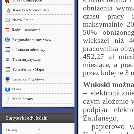
Straż Pożarna (OSP)
obniżenia wymi
Ksiażki o Szynwałdzie
czasu pracy 
Nasza Gmina
maksymalnie 20
Radni - samorząd
50% obniżoneg
większej niż 
Regionalne strony www
pracownika otr
Informator adresowy
452,27 zł mies
Trasa turystyczna
miesiące, a pr
Tu jesteśmy - Mapa
przez kolejne 3 
Kamerka Pogodowa
Wnioski można 
O nas
– elektroniczni
Mapa Strony
czym złożenie 
podpisu elekt
Zaufanego,
Statystyki odwiedzin
– papierowo w
Dzisiaj:
2