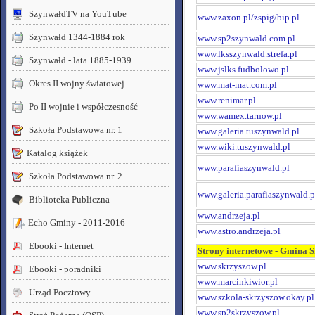
SzynwałdTV na YouTube
www.zaxon.pl/zspig/bip.pl
Szynwałd 1344-1884 rok
www.sp2szynwald.com.pl
www.lksszynwald.strefa.pl
Szynwałd - lata 1885-1939
www.jslks.fudbolowo.pl
Okres II wojny światowej
www.mat-mat.com.pl
www.renimar.pl
Po II wojnie i współczesność
www.wamex.tarnow.pl
Szkoła Podstawowa nr. 1
www.galeria.tuszynwald.pl
www.wiki.tuszynwald.pl
Katalog książek
www.parafiaszynwald.pl
Szkoła Podstawowa nr. 2
www.galeria.parafiaszynwald.p
Biblioteka Publiczna
www.andrzeja.pl
Echo Gminy - 2011-2016
www.astro.andrzeja.pl
Ebooki - Internet
Strony internetowe - Gmina 
www.skrzyszow.pl
Ebooki - poradniki
www.marcinkiwior.pl
Urząd Pocztowy
www.szkola-skrzyszow.okay.pl
www.sp2skrzyszow.pl