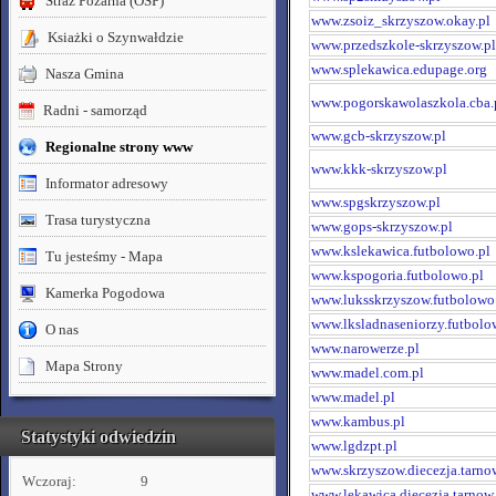
Straż Pożarna (OSP)
www.zsoiz_skrzyszow.okay.pl
Ksiażki o Szynwałdzie
www.przedszkole-skrzyszow.pl
www.splekawica.edupage.org
Nasza Gmina
www.pogorskawolaszkola.cba.
Radni - samorząd
www.gcb-skrzyszow.pl
Regionalne strony www
www.kkk-skrzyszow.pl
Informator adresowy
www.spgskrzyszow.pl
Trasa turystyczna
www.gops-skrzyszow.pl
www.kslekawica.futbolowo.pl
Tu jesteśmy - Mapa
www.kspogoria.futbolowo.pl
Kamerka Pogodowa
www.luksskrzyszow.futbolowo
www.lksladnaseniorzy.futbolo
O nas
www.narowerze.pl
Mapa Strony
www.madel.com.pl
www.madel.pl
www.kambus.pl
Statystyki odwiedzin
www.lgdzpt.pl
www.skrzyszow.diecezja.tarno
Wczoraj:
9
www.lekawica.diecezja.tarnow.