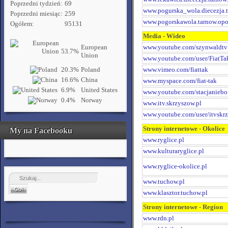
Poprzedni tydzień:
69
www.pogurska_wola.diecezja.t
Poprzedni miesiąc:
259
www.pogorskawola.tarnow.opo
Ogółem:
95131
Media - Wideo
European
www.youtube.com/szynwaldtv
53.7%
Union
www.youtube.com/user/FiatTa
20.3%
Poland
www.vimeo.com/fiattak
16.6%
China
www.myspace.com/fiat-tak
6.9%
United States
www.youtube.com/stacjaniebo
0.4%
Norway
www.itv.skrzyszow.pl
www.youtube.com/user/itvskr
Strony internetowe - Okolice
My na Facebooku
www.ryglice.pl
www.kulturaryglice.pl
www.ryglice-okolice.pl
www.tuchow.pl
www.klasztor.tuchow.pl
Strony internetowe - Region
www.rdn.pl