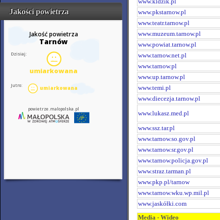
www.kldzik.pl
Jakości powietrza
www.pkstarnow.pl
www.teatr.tarnow.pl
www.muzeum.tarnow.pl
www.powiat.tarnow.pl
www.tarnow.net.pl
www.tarnow.pl
www.up.tarnow.pl
www.temi.pl
www.diecezja.tarnow.pl
www.lukasz.med.pl
www.ssz.tar.pl
www.tarnow.so.gov.pl
www.tarnow.sr.gov.pl
www.tarnow.policja.gov.pl
www.straz.tarman.pl
www.pkp.pl/tarnow
www.tarnow.wku.wp.mil.pl
www.jaskółki.com
Media - Wideo