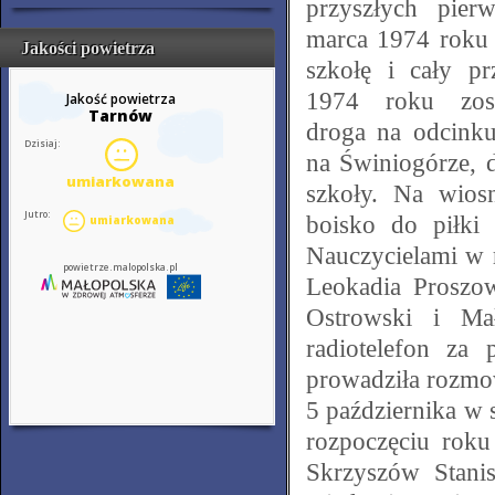
przyszłych pierw
marca 1974 roku 
Jakości powietrza
szkołę i cały prz
1974 roku zost
droga na odcinku
na Świniogórze, 
szkoły. Na wio
boisko do piłki 
Nauczycielami w 
Leokadia Proszow
Ostrowski i Ma
radiotelefon za
prowadziła rozmo
5 października w 
rozpoczęciu roku
Skrzyszów Stani