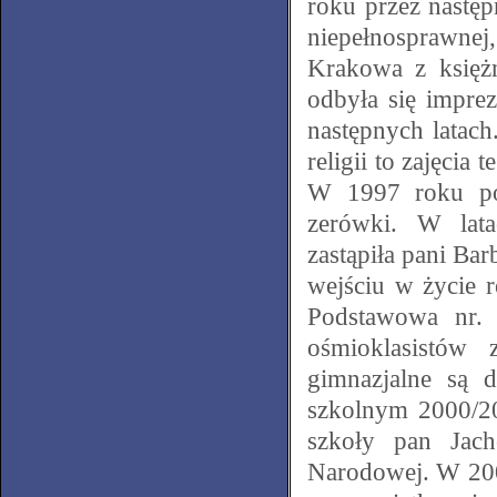
roku przez nastę
niepełnosprawne
Krakowa z księżm
odbyła się impre
następnych latac
religii to zajęcia
W 1997 roku pow
zerówki. W lata
zastąpiła pani Ba
wejściu w życie 
Podstawowa nr. 
ośmioklasistów
gimnazjalne są
szkolnym 2000/2
szkoły pan Jach
Narodowej. W 200