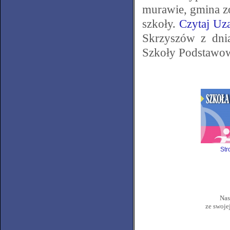
murawie, gmina z
szkoły.
Czytaj Uz
Skrzyszów z dnia
Szkoły Podstawow
Str
Nas
ze swoje