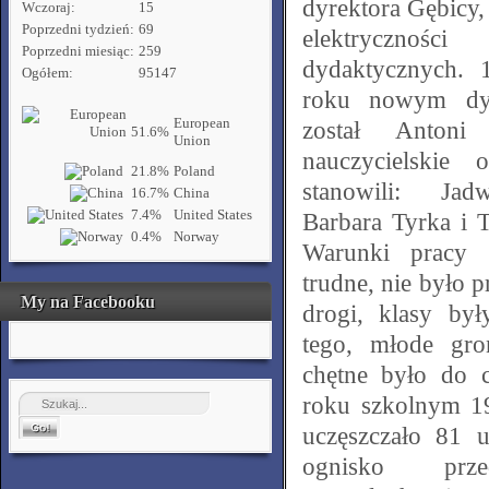
dyrektora Gębicy,
Wczoraj:
15
Poprzedni tydzień:
69
elektryczno
Poprzedni miesiąc:
259
dydaktycznych. 
Ogółem:
95147
roku nowym dyr
European
został Antoni
51.6%
Union
nauczycielskie 
21.8%
Poland
stanowili: Jad
16.7%
China
7.4%
United States
Barbara Tyrka i 
0.4%
Norway
Warunki pracy n
trudne, nie było 
My na Facebooku
drogi, klasy by
tego, młode gro
chętne było do c
roku szkolnym 1
uczęszczało 81 
ognisko prze