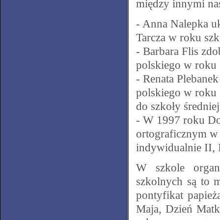
między innymi nas
- Anna Nalepka uk
Tarcza w roku sz
- Barbara Flis zd
polskiego w roku
- Renata Plebanek
polskiego w roku
do szkoły średniej
- W 1997 roku Dom
ortograficznym w 
indywidualnie II, I
W szkole organi
szkolnych są to 
pontyfikat papie
Maja, Dzień Matk