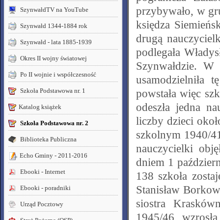
przybywało, w gr
SzynwałdTV na YouTube
księdza Siemieńsk
Szynwałd 1344-1884 rok
drugą nauczycielk
Szynwałd - lata 1885-1939
podlegała Włady
Okres II wojny światowej
Szynwałdzie. W
Po II wojnie i współczesność
usamodzielniła t
Szkoła Podstawowa nr. 1
powstała więc sz
odeszła jedna na
Katalog książek
liczby dzieci oko
Szkoła Podstawowa nr. 2
szkolnym 1940/41
Biblioteka Publiczna
nauczycielki obj
Echo Gminy - 2011-2016
dniem 1 październ
Ebooki - Internet
138 szkoła zosta
Stanisław Borkow
Ebooki - poradniki
siostra Krasków
Urząd Pocztowy
1945/46 wzrosła