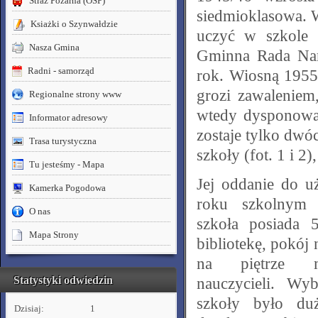
Straż Pożarna (OSP)
siedmioklasowa. W
Ksiażki o Szynwałdzie
uczyć w szkole 
Nasza Gmina
Gminna Rada Nar
Radni - samorząd
rok. Wiosną 1955
grozi zawaleniem,
Regionalne strony www
wtedy dysponowała
Informator adresowy
zostaje tylko dwó
Trasa turystyczna
szkoły (fot. 1 i 2
Tu jesteśmy - Mapa
Jej oddanie do u
Kamerka Pogodowa
roku szkolnym
O nas
szkoła posiada 5
Mapa Strony
bibliotekę, pokój 
na piętrze m
Statystyki odwiedzin
nauczycieli. Wy
szkoły było du
Dzisiaj:
1