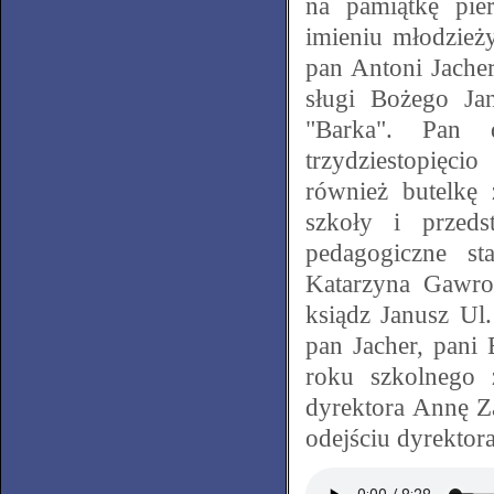
na pamiątkę pie
imieniu młodzieży
pan Antoni Jache
sługi Bożego Ja
"Barka". Pan 
trzydziestopięci
również butelkę
szkoły i przed
pedagogiczne st
Katarzyna Gawron
ksiądz Janusz Ul
pan Jacher, pani
roku szkolnego 
dyrektora Annę Za
odejściu dyrektor