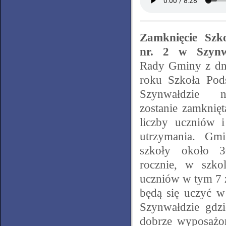
Zamknięcie Szk
nr. 2 w Szynwa
Rady Gminy z dn
roku Szkoła Pod
Szynwałdzie n
zostanie zamknię
liczby uczniów 
utrzymania. Gmi
szkoły około 3
rocznie, w szko
uczniów w tym 7 z
będą się uczyć 
Szynwałdzie gdzi
dobrze wyposażo