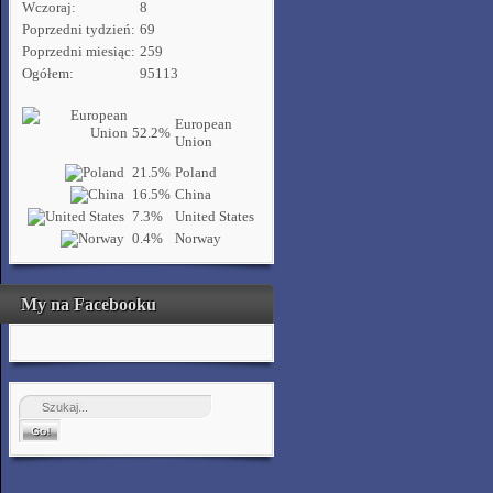
Wczoraj:
8
Poprzedni tydzień:
69
Poprzedni miesiąc:
259
Ogółem:
95113
European
52.2%
Union
21.5%
Poland
16.5%
China
7.3%
United States
0.4%
Norway
My na Facebooku