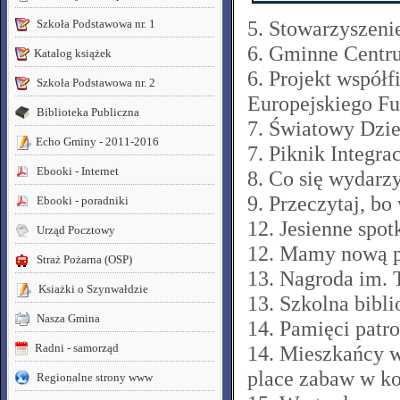
Szkoła Podstawowa nr. 1
5. Stowarzyszeni
6. Gminne Centru
Katalog książek
6. Projekt współ
Szkoła Podstawowa nr. 2
Europejskiego F
Biblioteka Publiczna
7. Światowy Dzie
Echo Gminy - 2011-2016
7. Piknik Integra
Ebooki - Internet
8. Co się wydarz
9. Przeczytaj, bo
Ebooki - poradniki
12. Jesienne spo
Urząd Pocztowy
12. Mamy nową 
Straż Pożarna (OSP)
13. Nagroda im. 
Ksiażki o Szynwałdzie
13. Szkolna bibl
Nasza Gmina
14. Pamięci pat
Radni - samorząd
14. Mieszkańcy 
place zabaw w k
Regionalne strony www