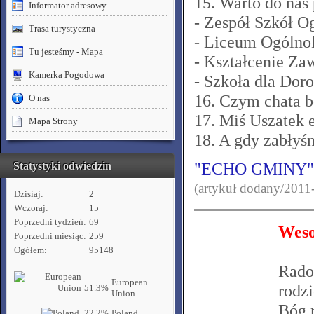
15. Warto do nas 
Informator adresowy
- Zespół Szkół 
Trasa turystyczna
- Liceum Ogólno
Tu jesteśmy - Mapa
- Kształcenie Z
Kamerka Pogodowa
- Szkoła dla Dor
16. Czym chata b
O nas
17. Miś Uszatek 
Mapa Strony
18. A gdy zabłyśn
Statystyki odwiedzin
"ECHO GMINY" Pa
(artykuł dodany/2011
Dzisiaj:
2
Wczoraj:
15
Poprzedni tydzień:
69
Weso
Poprzedni miesiąc:
259
Ogółem:
95148
Rado
European
rodzi
51.3%
Union
Bóg r
22.2%
Poland