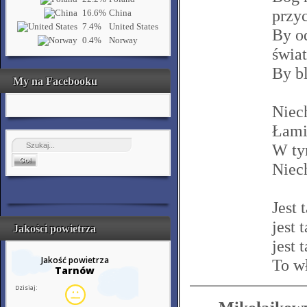
przy
16.6%
China
7.4%
United States
By o
0.4%
Norway
świa
By bl
My na Facebooku
Niec
Łami
W tym
Niech
Jest 
jest 
Jakości powietrza
jest 
To w