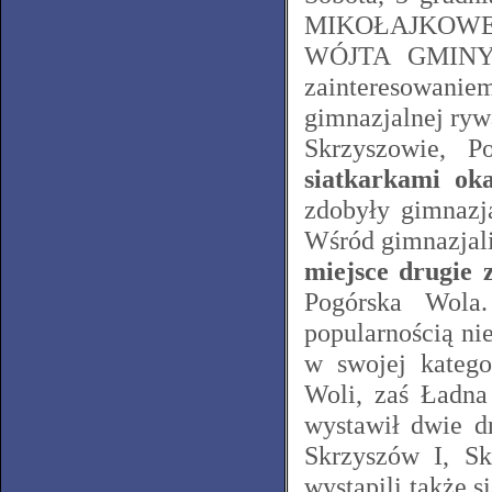
MIKOŁAJKOWEG
WÓJTA GMINY 
zainteresowani
gimnazjalnej ryw
Skrzyszowie, P
siatkarkami oka
zdobyły gimnazja
Wśród gimnazjali
miejsce drugie 
Pogórska Wola
popularnością ni
w swojej katego
Woli, zaś Ładna
wystawił dwie d
Skrzyszów I, Sk
wystąpili także 