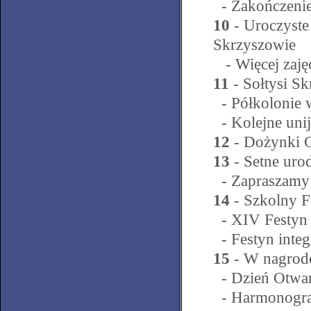
- Zakończenie
10
- Uroczyste
Skrzyszowie
- Więcej zaję
11
- Sołtysi S
- Półkolonie 
- Kolejne unij
12
- Dożynki 
13
- Setne uro
- Zapraszamy 
14
- Szkolny F
- XIV Festyn
- Festyn integ
15
- W nagrodę
- Dzień Otwar
- Harmonogra