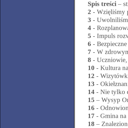
Spis treści
– st
2
- Wzięliśmy 
3
- Uwolniliśmy
4
- Rozplanowa
5
- Impuls ro
6
- Bezpieczne
7
- W zdrowym
8
- Uczniowie, 
10
- Kultura n
12
- Wizytówka
13
- Okiełznan
14
- Nie tylko
15
– Wysyp Or
16
- Odnowione
17
- Gmina na 
18
– Znalezion