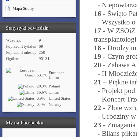
- Niepowtarzal
Mapa Strony
16
- Święto Pa
- Wszystko o k
Statystyki odwiedzin
17
- W ZSOiZ w
transplantologi
Wczoraj:
9
18
- Drodzy mi
Poprzedni tydzień:
69
Poprzedni miesiąc:
259
19
- Czym groz
Ogółem:
95131
20
- Zabawa A
- II Młodzie
European
53.7%
Union
21
– Piękne tań
20.3%
Poland
- Projekt pod 
16.6%
China
- Koncert Trz
6.9%
United States
0.4%
Norway
22
- Złote wzr
- Urodziny w 
My na Facebooku
23
- Zmagania 
- Bilans piłkar