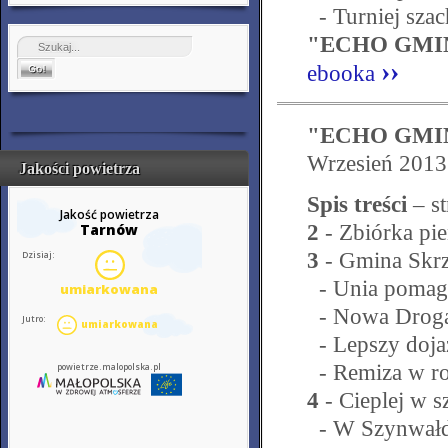
- Turniej sza
"ECHO GMINY
››
ebooka
"ECHO GMI
Wrzesień 2013
Jakości powietrza
Spis treści
– st
2
- Zbiórka pie
3
- Gmina Skr
- Unia pomag
- Nowa Droga
- Lepszy doja
- Remiza w r
4
- Cieplej w s
- W Szynwałd