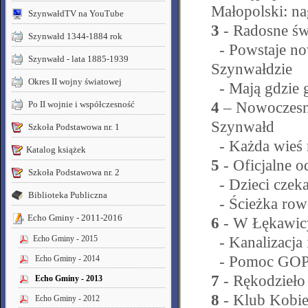
Małopolski: n
SzynwałdTV na YouTube
3
- Radosne św
Szynwałd 1344-1884 rok
- Powstaje no
Szynwałd - lata 1885-1939
Szynwałdzie
Okres II wojny światowej
- Mają gdzie 
4
– Nowoczesn
Po II wojnie i współczesność
Szynwałd
Szkoła Podstawowa nr. 1
- Każda wieś 
Katalog książek
5
- Oficjalne 
Szkoła Podstawowa nr. 2
- Dzieci czeka
Biblioteka Publiczna
- Ścieżka row
Echo Gminy - 2011-2016
6
- W Łękawicy
- Kanalizacja 
Echo Gminy - 2015
- Pomoc GO
Echo Gminy - 2014
7
- Rękodzieło
Echo Gminy - 2013
8
- Klub Kobi
Echo Gminy - 2012