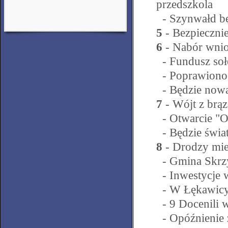
przedszkola
- Szynwałd bę
5
- Bezpiecznie
6
- Nabór wni
- Fundusz soł
- Poprawiono 
- Będzie nowa
7
- Wójt z br
- Otwarcie "Or
- Będzie świat
8
- Drodzy mi
- Gmina Skrz
- Inwestycje w
- W Łękawicy 
- 9 Docenili 
- Opóźnienie 