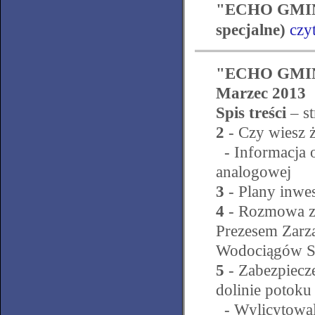
"ECHO GMINY
specjalne)
czy
"ECHO GMINY
Marzec 2013
Spis treści
– s
2
- Czy wiesz ż
- Informacja o
analogowej
3
- Plany inwe
4
- Rozmowa z
Prezesem Zarz
Wodociągów Sp
5
- Zabezpiecz
dolinie potok
- Wylicytowal