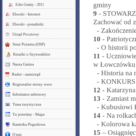
gminy
Echo Gminy - 2011
9
- STOWARZ
Ebooki - Internet
Zachować od z
Ebooki - poradniki
- Zakończenie
Urząd Pocztowy
10
- Patriotyc
Straż Pożarna (OSP)
- O historii p
Ksiażki o Szynwałdzie
11
- Uczniowie
w Łowczówku
Nasza Gmina
- Historia na 
Radni - samorząd
- KONKURS
Regionalne strony www
12
- Katarzyna
Informator adresowy
13
- Zamiast m
Trasa turystyczna
- Kubusiowi P
14
- Na rolkac
Tu jesteśmy - Mapa
- Kolorowa ka
Kamerka Pogodowa
15
– Osiągnięc
O nas