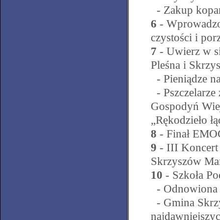
- Zakup kopa
6
- Wprowadzon
czystości i po
7
- Uwierz w s
Pleśna i Skrzy
- Pieniądze n
- Pszczelarze 
Gospodyń Wiejs
„Rękodzieło łą
8
- Finał EMO
9
- III Koncer
Skrzyszów Mar
10
- Szkoła Po
- Odnowiona S
- Gmina Skrzy
najdawniejszy