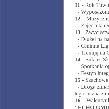
11
- Rok Tuwi
- Wyposażona
12
– Muzyczne 
- Zajęcia tane
13
- Zwycięstw
- Dłużej na ha
- Gminna Lig
- Trenują na 
14
- Sukces S
- Spotkania o
- Festyn integ
15
- Szachowe
- Droga zima: 
tegoroczna zi
16
– Walentyn
"ECHO GMINY