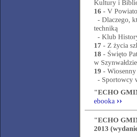
Kultury i Bibl
16
- V Powiat
- Dlaczego, kt
techniką
- Klub Histor
17
- Z życia s
18
- Święto Pa
w Szynwałdzie
19
- Wiosenny
- Sportowcy w
"ECHO GMINY
››
ebooka
"ECHO GMINY
2013 (wydanie